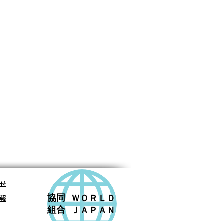
合せ
​協同
ＷＯＲＬＤ
情報
組合
ＪＡＰＡＮ