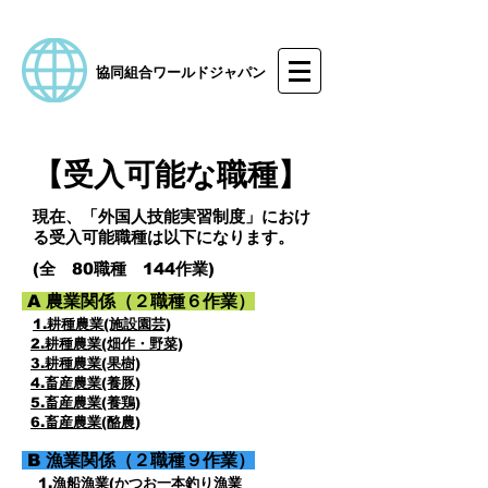
​協同組合ワールドジャパン
​【受入可能な職種】
​現在、「外国人技能実習制度」におけ
る受入可能職種は以下になります。
(​全 80職種 144作業)
A 農業関係（２職種６作業）
1.耕種農業(施設園芸)
2.耕種農業(畑作・野菜)
3.耕種農業(果樹)
4.畜産農業(養豚)
5.畜産農業(養鶏)
6.畜産農業(酪農)
B 漁業関係（２職種９作業）
1.漁船漁業(かつお一本釣り漁業