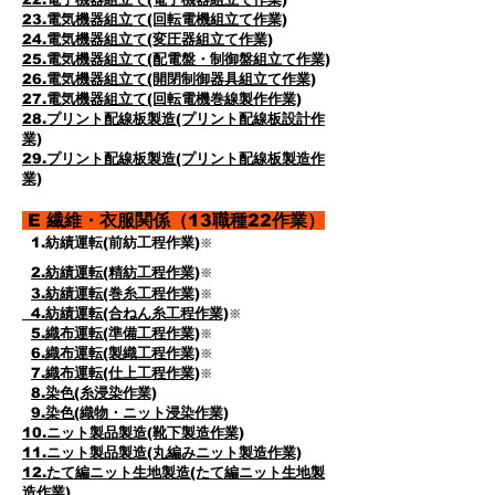
23.電気機器組立て(回転電機組立て作業)
24.電気機器組立て(変圧器組立て作業)
25.電気機器組立て(配電盤・制御盤組立て作業)
26.電気機器組立て(開閉制御器具組立て作業)
27.電気機器組立て(回転電機巻線製作作業)
28.プリント配線板製造(プリント配線板設計作
業)
29.プリント配線板製造(プリント配線板製造作
業)
E 繊維・衣服関係（13職種22作業）
1.紡績運転(前紡工程作業)
※
2.
紡績運転(精紡工程作業)
※
3.紡績運転(巻糸工程作業)
※
4.紡績運転(合ねん糸工程作業)
※
5.織布運転(準備工程作業)
※
6.織布運転(製織工程作業)
※
7.織布運転(仕上工程作業)
※
8.染色(糸浸染作業)
9.染色(織物・ニット浸染作業)
10.ニット製品製造(靴下製造作業)
11.ニット製品製造(丸編みニット製造作業)
12.たて編ニット生地製造(たて編ニット生地製
造作業)