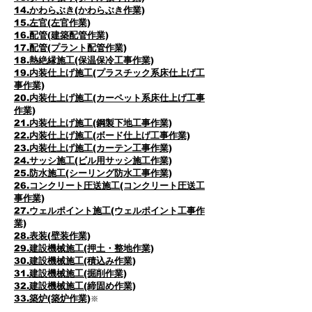
14.かわらぶき(かわらぶき作業)
15.左官(左官作業)
16.配管(建築配管作業)
17.配管(プラント配管作業)
18.熱絶縁施工(保温保冷工事作業)
19.内装仕上げ施工(プラスチック系床仕上げ工
事作業)
20.内装仕上げ施工(カーペット系床仕上げ工事
作業)
21.内装仕上げ施工(鋼製下地工事作業)
22.内装仕上げ施工(ボード仕上げ工事作業)
23.内装仕上げ施工(カーテン工事作業)
24.サッシ施工(ビル用サッシ施工作業)
25.防水施工(シーリング防水工事作業)
26.コンクリート圧送施工(コンクリート圧送工
事作業)
27.ウェルポイント施工(ウェルポイント工事作
業)
28.表装(壁装作業)
29.建設機械施工(押土・整地作業)
30.建設機械施工(積込み作業)
31.建設機械施工(掘削作業)
32.建設機械施工(締固め作業)
33.築炉(築炉作業)
※